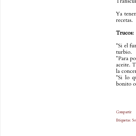
Transcur
Ya tenem
recetas.
Trucos:
*Si el f
turbio.
*Para po
aceite. 
la conce
*Si lo 
bonito o
Compartir
Etiquetas:
So