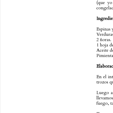
(que yo
congelad
Ingredie
Espinas 
Verduras
2 ñoras.
1 hoja de
Aceite d
Pimienta
Elaborac
En el in
trozos q
Luego a
llevamos
fuego, t