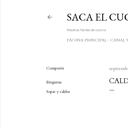
SACA EL C
Recetas fáciles de cocina
PÁGINA PRINCIPAL
CANAL 
Compartir
septiembr
CALD
Etiquetas
Sopas y caldos