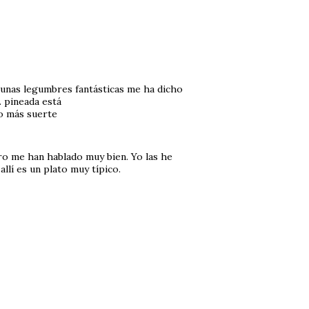
e unas legumbres fantásticas me ha dicho
. pineada está
go más suerte
ero me han hablado muy bien. Yo las he
llí es un plato muy típico.