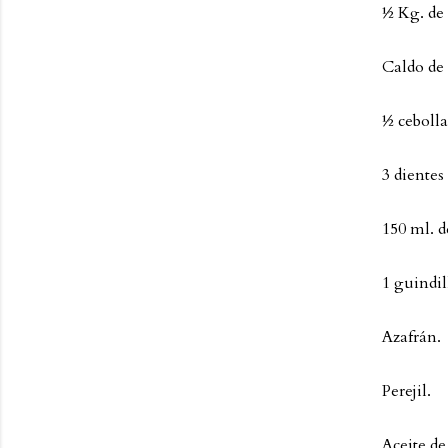
½ Kg. de 
Caldo de
½ cebolla
3 dientes 
150 ml. d
1 guindil
Azafrán.
Perejil.
Aceite de