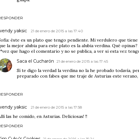
RESPONDER
wendy yaksic
21 de enero de 2015 a las 17:40
Sofía: éste es un plato que tengo pendiente. Mi verdulero que tien
que la mejor alubia para este plato es la alubia verdina. Qué opinas? 
3°vez que hago el comentario y no se publica, a ver si esta vez ten
Saca el Cucharón
21 de enero de 2015 a las 17:45
Sí te digo la verdad la verdina no la he probado todavía, p
preparado con fabes que me traje de Asturias este verano, a
RESPONDER
wendy yaksic
21 de enero de 2015 a las 17:58
Allí las he comido, en Asturias. Deliciosas! !!
RESPONDER
Kim Cuky's Cookies
21 de enero de 2016 a las 15:24