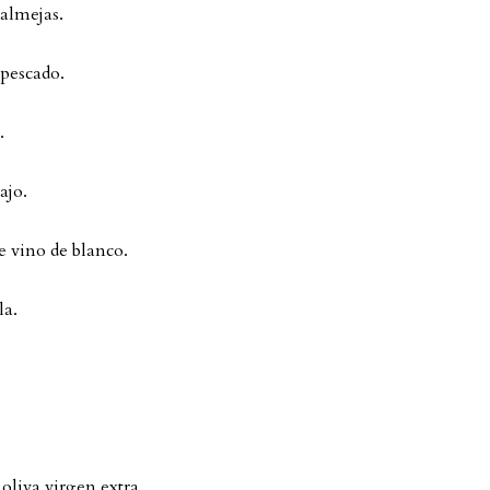
almejas.
 pescado.
.
ajo.
e vino de blanco.
la.
 oliva virgen extra.