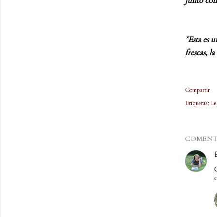
junto con 
*Esta es 
frescas, l
Compartir
Etiquetas:
Le
COMENT