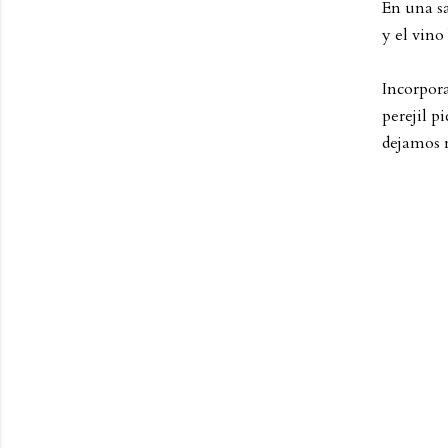
En una s
y el vino
Incorpor
perejil p
dejamos r