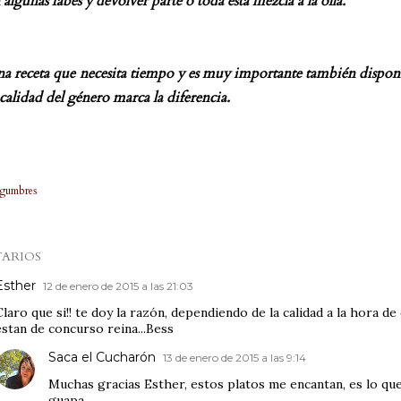
algunas fabes y devolver parte o toda esta mezcla a la olla.
una receta que necesita tiempo y es muy importante también dispone
a calidad del género marca la diferencia.
gumbres
ARIOS
Esther
12 de enero de 2015 a las 21:03
Claro que si!! te doy la razón, dependiendo de la calidad a la hora d
estan de concurso reina...Bess
Saca el Cucharón
13 de enero de 2015 a las 9:14
Muchas gracias Esther, estos platos me encantan, es lo qu
guapa.