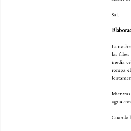
Sal.
Elabora
La noche 
las fabe
media ce
rompa el
lentament
Mientras
agua con 
Cuando la