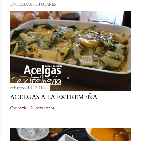
ENTRADAS POPULARES
e
n
t
a
r
i
o
febrero 13, 2014
ACELGAS A LA EXTREMEÑA
Compartir
21 comentarios