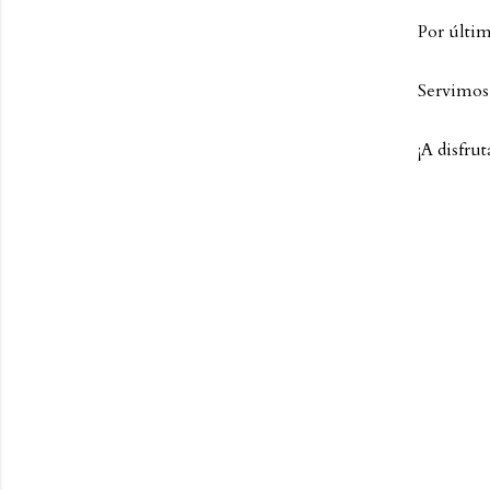
Por últim
Servimos 
¡A disfrut