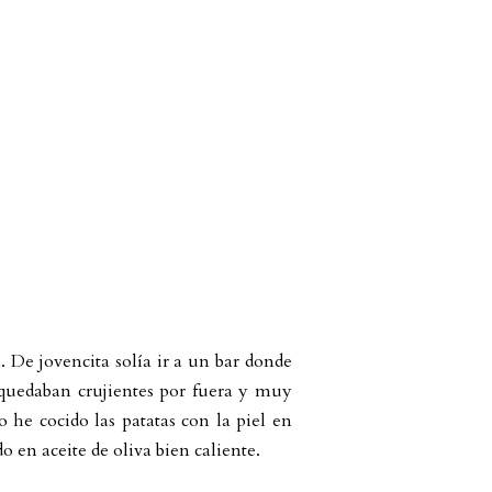
. De jovencita solía ir a un bar donde
sí quedaban crujientes por fuera y muy
o he cocido las patatas con la piel en
o en aceite de oliva bien caliente.