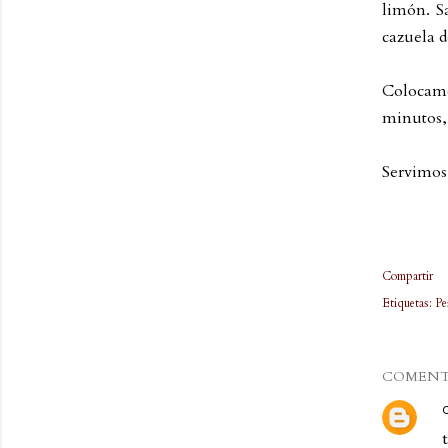
limón. S
cazuela d
Colocamo
minutos, 
Servimos
Compartir
Etiquetas:
Pe
COMENT