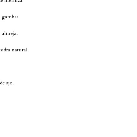
de merluza.
e gambas.
e almeja.
 sidra natural.
de ajo.