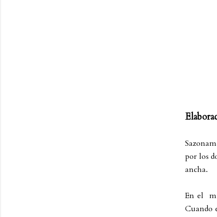
Elabora
Sazonamo
por los d
ancha.
En el
mi
Cuando em