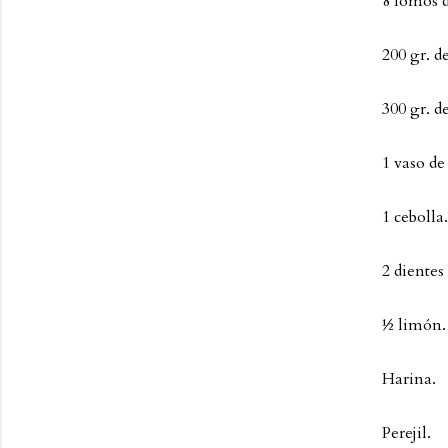
8 lomos 
200 gr. d
300 gr. d
1 vaso de
1 cebolla.
2 dientes 
½ limón.
Harina.
Perejil.