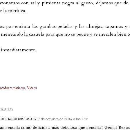
azonamos con sal y pimienta negra al gusto, dejamos que de 
e la merluza.
s por encima las gambas peladas y las almejas, tapamos y 
meneando la cazuela para que no se peque y se mezclen bien tod
 inmediatamente.
scados y mariscos
Videos
ARIOS
cocinaconvistas.es
7 de octubre de 2014 a las 15:18
tan sencilla como deliciosa, más deliciosa que sencilla!!! Genial. Beso