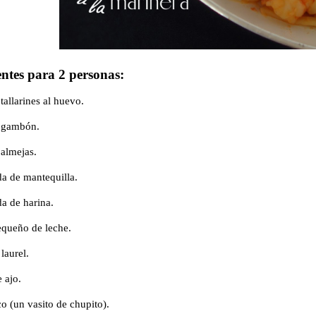
entes para 2 personas:
tallarines al huevo.
e gambón.
 almejas.
a de mantequilla.
a de harina.
equeño de leche.
laurel.
 ajo.
o (un vasito de chupito).