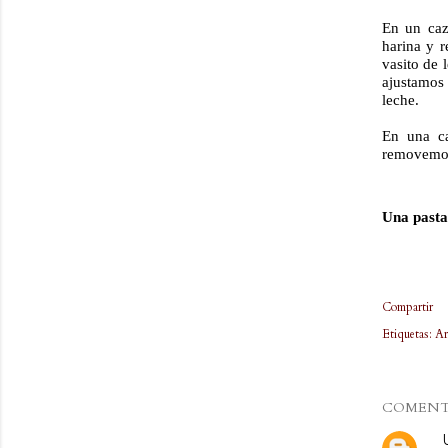
En un caz
harina y 
vasito de 
ajustamos
leche.
En una ca
removemos 
Una pasta 
Compartir
Etiquetas:
Ar
COMENT