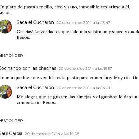
Un plato de pasta sencillo, rico y sano, imposible resistirse a él.
Besos.
Saca el Cucharón
20 de enero de 2014 a las 13:47
Gracias! La verdad es que sale una salsita muy suave y que
Besos.
RESPONDER
Cocinando con las chachas
20 de enero de 2014 a las 13:57
Ummm que bien me vendría esta pasta para comer hoy. Muy rica tie
Saca el Cucharón
20 de enero de 2014 a las 14:41
Me alegra que te gusten, las almejas y el gambon le dan un
comentario. Besos.
RESPONDER
Raúl García
20 de enero de 2014 a las 14:05