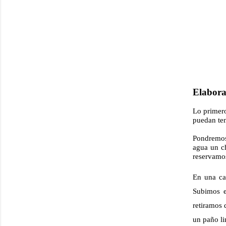
Elabora
Lo primero
puedan ten
Pondremos 
agua un ch
reservamo
En una caz
Subimos e
retiramos 
un paño li