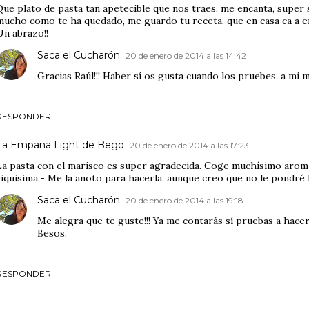
Que plato de pasta tan apetecible que nos traes, me encanta, super
mucho como te ha quedado, me guardo tu receta, que en casa ca a e
Un abrazo!!
Saca el Cucharón
20 de enero de 2014 a las 14:42
Gracias Raúl!!! Haber sí os gusta cuando los pruebes, a mi 
RESPONDER
La Empana Light de Bego
20 de enero de 2014 a las 17:23
La pasta con el marisco es super agradecida. Coge muchísimo aroma,
riquisima.- Me la anoto para hacerla, aunque creo que no le pondré l
Saca el Cucharón
20 de enero de 2014 a las 19:18
Me alegra que te guste!!! Ya me contarás sí pruebas a hacer
Besos.
RESPONDER