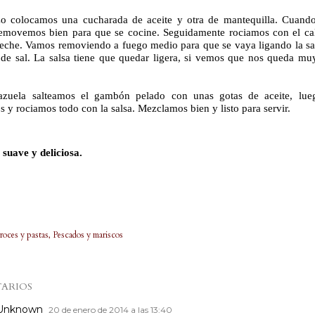
o colocamos una cucharada de aceite y otra de mantequilla. Cuando 
removemos bien para que se cocine. Seguidamente rociamos con el ca
leche. Vamos removiendo a fuego medio para que se vaya ligando la sa
 de sal. La salsa tiene que quedar ligera, si vemos que nos queda 
zuela salteamos el gambón pelado con unas gotas de aceite, luego
y rociamos todo con la salsa. Mezclamos bien y listo para servir.
suave y deliciosa.
roces y pastas
Pescados y mariscos
ARIOS
Unknown
20 de enero de 2014 a las 13:40