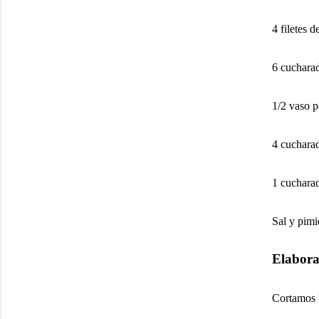
4 filetes d
6 cucharad
1/2 vaso 
4 cucharad
1 cucharad
Sal y pimi
Elabora
Cortamos l