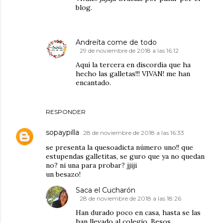
blog.
Andreíta come de todo
29 de noviembre de 2018 a las 16:12
Aquí la tercera en discordia que ha
hecho las galletas!!! VIVAN! me han
encantado.
RESPONDER
sopaypilla
28 de noviembre de 2018 a las 16:33
se presenta la quesoadicta número uno!! que
estupendas galletitas, se guro que ya no quedan
no? ni una para probar? jjiji
un besazo!
Saca el Cucharón
28 de noviembre de 2018 a las 18:26
Han durado poco en casa, hasta se las
han llevado al colegio. Besos