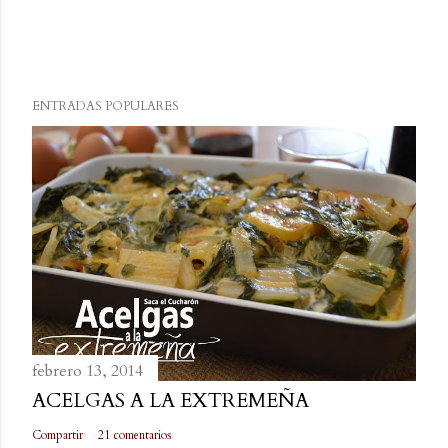
n
c
o
m
ENTRADAS POPULARES
e
n
t
a
r
i
o
febrero 13, 2014
ACELGAS A LA EXTREMEÑA
Compartir
21 comentarios