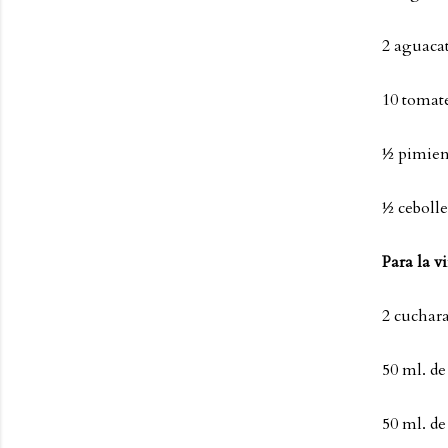
2 aguacat
10 tomate
½ pimien
½ cebolle
Para la v
2 cuchara
50 ml. d
50 ml. d