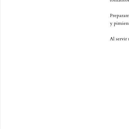
tomatitos
Preparamo
y pimien
Al servir