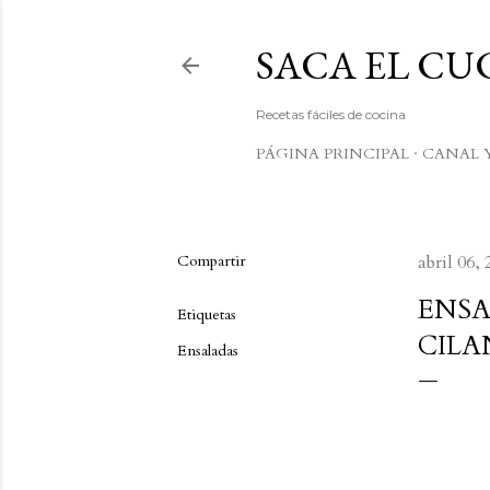
SACA EL C
Recetas fáciles de cocina
PÁGINA PRINCIPAL
CANAL 
Compartir
abril 06,
ENSA
Etiquetas
CIL
Ensaladas