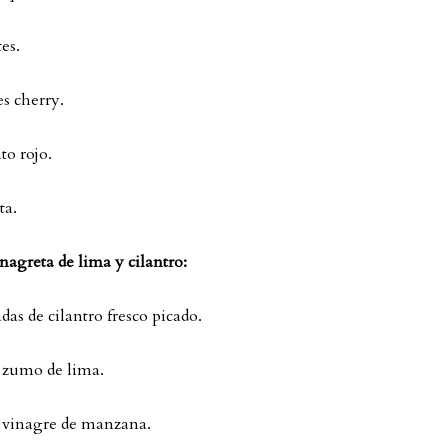
es.
s cherry.
to rojo.
ta.
inagreta de lima y cilantro:
das de cilantro fresco picado.
e zumo de lima.
e vinagre de manzana.