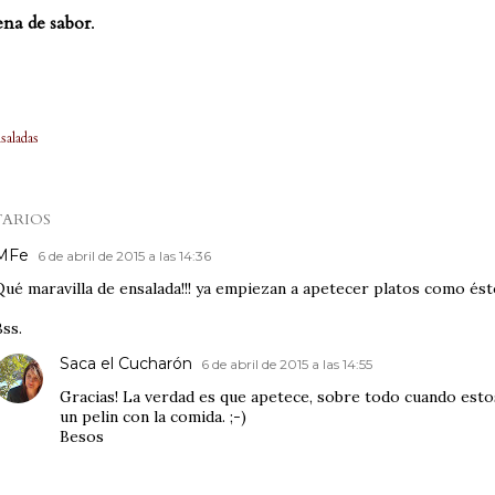
ena de sabor
.
saladas
ARIOS
MFe
6 de abril de 2015 a las 14:36
Qué maravilla de ensalada!!! ya empiezan a apetecer platos como ésto
Bss.
Saca el Cucharón
6 de abril de 2015 a las 14:55
Gracias! La verdad es que apetece, sobre todo cuando est
un pelin con la comida. ;-)
Besos