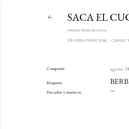
SACA EL C
Recetas fáciles de cocina
PÁGINA PRINCIPAL
CANAL 
Compartir
agosto 28
BERB
Etiquetas
Pescados y mariscos