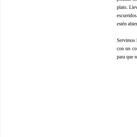
plato. Ll
escurrido
estén abier
Servimos l
con un co
para que n