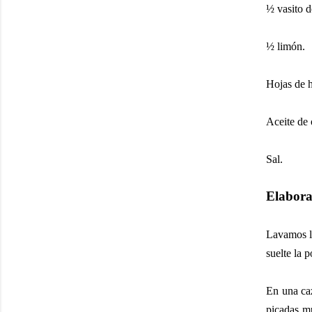
½
vasito d
½
limón.
Hojas de 
Aceite de 
Sal.
Elabora
Lavamos lo
suelte la p
En una caz
picadas m