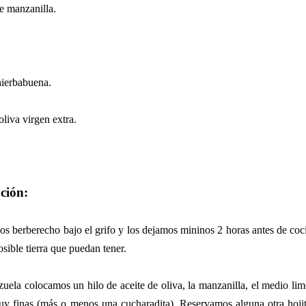
e manzanilla.
hierbabuena.
oliva virgen extra.
ción:
s berberecho bajo el grifo y los dejamos mininos 2 horas antes de coci
osible tierra que puedan tener.
uela colocamos un hilo de aceite de oliva, la manzanilla, el medio li
uy finas (más o menos una cucharadita). Reservamos alguna otra hojit