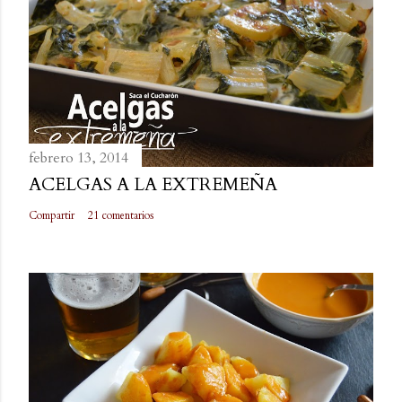
r
i
o
febrero 13, 2014
ACELGAS A LA EXTREMEÑA
Compartir
21 comentarios