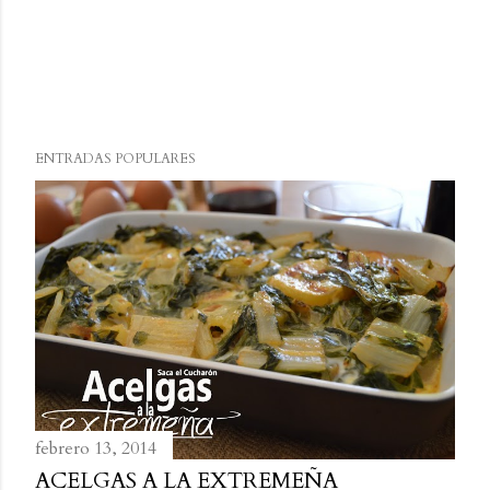
u
n
c
o
m
ENTRADAS POPULARES
e
n
t
a
r
i
o
febrero 13, 2014
ACELGAS A LA EXTREMEÑA