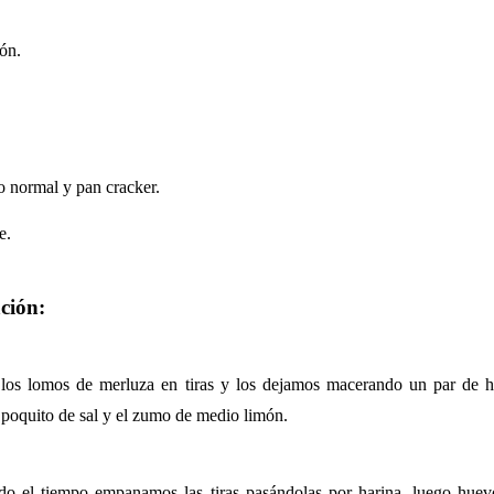
ón.
o normal y pan cracker.
e.
ción:
los lomos de merluza en tiras y los dejamos macerando un par de h
n poquito de sal y el zumo de medio limón.
ido el tiempo empanamos las tiras pasándolas por harina, luego hue