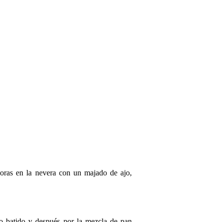
oras en la nevera con un majado de ajo,
vo batido y después por la mezcla de pan