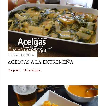
n
t
a
r
i
o
febrero 13, 2014
ACELGAS A LA EXTREMEÑA
Compartir
21 comentarios